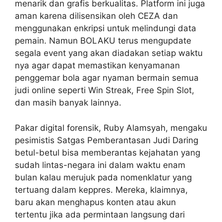
menarik dan grafis berkualitas. Platform ini juga
aman karena dilisensikan oleh CEZA dan
menggunakan enkripsi untuk melindungi data
pemain. Namun BOLAKU terus mengupdate
segala event yang akan diadakan setiap waktu
nya agar dapat memastikan kenyamanan
penggemar bola agar nyaman bermain semua
judi online seperti Win Streak, Free Spin Slot,
dan masih banyak lainnya.
Pakar digital forensik, Ruby Alamsyah, mengaku
pesimistis Satgas Pemberantasan Judi Daring
betul-betul bisa memberantas kejahatan yang
sudah lintas-negara ini dalam waktu enam
bulan kalau merujuk pada nomenklatur yang
tertuang dalam keppres. Mereka, klaimnya,
baru akan menghapus konten atau akun
tertentu jika ada permintaan langsung dari