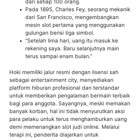
dari setiap 100 orang.
Pada 1895, Charles Fey, seorang mekanik
dari San Francisco, mengembangkan
mesin slot pertama yang menggunakan
gulungan berisi tiga simbol.
“Setelah lima hari, uang itu masuk ke
rekening saya. Baru selanjutnya main
terus sampai enam bulan.”
Hoki memiliki jalur resmi dengan lisensi sah
sebagai entertainment city, menyediakan
platform hiburan profesional dan terstandar
untuk memberikan pengalaman bermain terbaik
bagi para anggota. Sayangnya, meski memakan
banyak korban, hal ini tidak menyurutkan aksi
para pelaku untuk terus menghamburkan uang
demi memenangkan slot judi online. Melalui
terapi ini, penderita diajarkan untuk