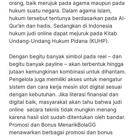
orang, baik merujuk pada agama maupun pada
hukum suatu negara. Dalam agama Islam,
hukum tersebut tentunya berdasarkan pada Al-
Qur’an dan hadis. Sedangkan di Indonesia
hukum judi online dapat mejuruk pada Kitab
Undang-Undang Hukum Pidana (KUHP).
Dengan begitu banyak simbol pada reel – dan
begitu banyak payline – akan terbentuk hingga
jutaan kemungkinan kombinasi untuk dihantam.
Pengelola juga memiliki akses untuk mengatur
sistem dan cara kerja mesin slot digital sesuai
dengan kebutuhan. Jika literasi finansial dan
digital baik, masyarakat akan tahu bahwa judi
online secara teknis tidak mungkin menang
karena hasil slot sudah ditentukan oleh bandar.
Promosi dan Bonus MenarikBolaGG
menawarkan berbagai promosi dan bonus