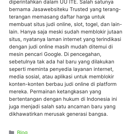
diperintahkan dalam UU ITE. Salah satunya
bernama Jasawebsiteku Trusted yang terang-
terangan memasang daftar harga untuk
membuat situs judi online, slot, togel, dan lain-
lain. Hanya saja meski sudah memblokir jutaan
situs, nyatanya laman internet yang terindikasi
dengan judi online masih mudah ditemui di
mesin pencari Google. Di pencegahan,
sebetulnya tak ada hal baru yang dilakukan
seperti meminta penyedia layanan internet,
media sosial, atau aplikasi untuk memblokir
konten-konten berbau judi online di platform
mereka. Permainan ketangkasan yang
bertentangan dengan hukum di Indonesia ini
juga menjadi salah satu ancaman baru yang
dikhawatirkan merusak generasi bangsa.
Categories
Blog