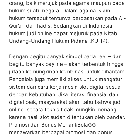
orang, baik merujuk pada agama maupun pada
hukum suatu negara. Dalam agama Islam,
hukum tersebut tentunya berdasarkan pada Al-
Qur’an dan hadis. Sedangkan di Indonesia
hukum judi online dapat mejuruk pada Kitab
Undang-Undang Hukum Pidana (KUHP).
Dengan begitu banyak simbol pada reel – dan
begitu banyak payline – akan terbentuk hingga
jutaan kemungkinan kombinasi untuk dihantam.
Pengelola juga memiliki akses untuk mengatur
sistem dan cara kerja mesin slot digital sesuai
dengan kebutuhan. Jika literasi finansial dan
digital baik, masyarakat akan tahu bahwa judi
online secara teknis tidak mungkin menang
karena hasil slot sudah ditentukan oleh bandar.
Promosi dan Bonus MenarikBolaGG
menawarkan berbagai promosi dan bonus