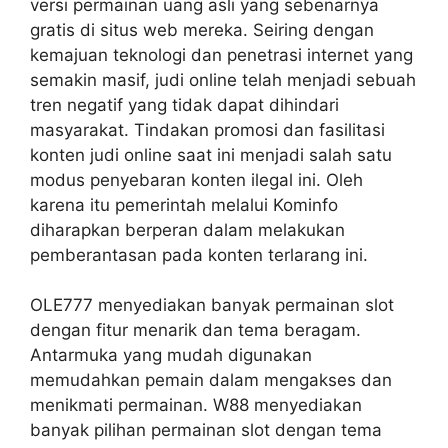
versi permainan uang asli yang sebenarnya
gratis di situs web mereka. Seiring dengan
kemajuan teknologi dan penetrasi internet yang
semakin masif, judi online telah menjadi sebuah
tren negatif yang tidak dapat dihindari
masyarakat. Tindakan promosi dan fasilitasi
konten judi online saat ini menjadi salah satu
modus penyebaran konten ilegal ini. Oleh
karena itu pemerintah melalui Kominfo
diharapkan berperan dalam melakukan
pemberantasan pada konten terlarang ini.
OLE777 menyediakan banyak permainan slot
dengan fitur menarik dan tema beragam.
Antarmuka yang mudah digunakan
memudahkan pemain dalam mengakses dan
menikmati permainan. W88 menyediakan
banyak pilihan permainan slot dengan tema