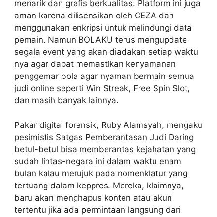
menarik dan grafis berkualitas. Platform ini juga
aman karena dilisensikan oleh CEZA dan
menggunakan enkripsi untuk melindungi data
pemain. Namun BOLAKU terus mengupdate
segala event yang akan diadakan setiap waktu
nya agar dapat memastikan kenyamanan
penggemar bola agar nyaman bermain semua
judi online seperti Win Streak, Free Spin Slot,
dan masih banyak lainnya.
Pakar digital forensik, Ruby Alamsyah, mengaku
pesimistis Satgas Pemberantasan Judi Daring
betul-betul bisa memberantas kejahatan yang
sudah lintas-negara ini dalam waktu enam
bulan kalau merujuk pada nomenklatur yang
tertuang dalam keppres. Mereka, klaimnya,
baru akan menghapus konten atau akun
tertentu jika ada permintaan langsung dari