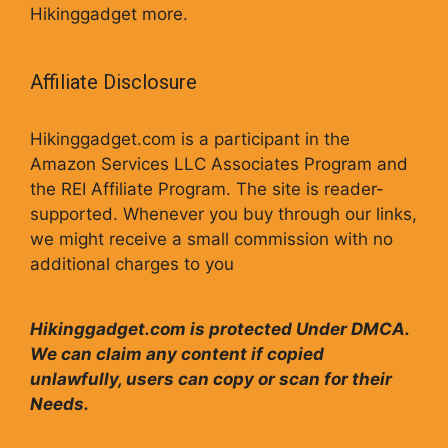
Hikinggadget more.
Affiliate Disclosure
Hikinggadget.com is a participant in the
Amazon Services LLC Associates Program and
the REI Affiliate Program. The site is reader-
supported. Whenever you buy through our links,
we might receive a small commission with no
additional charges to you
Hikinggadget.com is protected Under DMCA.
We can claim any content if copied
unlawfully, users can copy or scan for their
Needs.