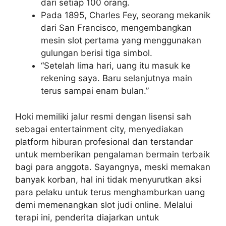
dari setiap 100 orang.
Pada 1895, Charles Fey, seorang mekanik
dari San Francisco, mengembangkan
mesin slot pertama yang menggunakan
gulungan berisi tiga simbol.
“Setelah lima hari, uang itu masuk ke
rekening saya. Baru selanjutnya main
terus sampai enam bulan.”
Hoki memiliki jalur resmi dengan lisensi sah
sebagai entertainment city, menyediakan
platform hiburan profesional dan terstandar
untuk memberikan pengalaman bermain terbaik
bagi para anggota. Sayangnya, meski memakan
banyak korban, hal ini tidak menyurutkan aksi
para pelaku untuk terus menghamburkan uang
demi memenangkan slot judi online. Melalui
terapi ini, penderita diajarkan untuk