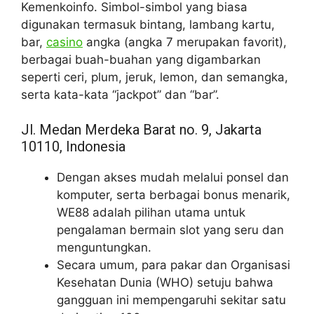
Kemenkoinfo. Simbol-simbol yang biasa
digunakan termasuk bintang, lambang kartu,
bar,
casino
angka (angka 7 merupakan favorit),
berbagai buah-buahan yang digambarkan
seperti ceri, plum, jeruk, lemon, dan semangka,
serta kata-kata “jackpot” dan “bar”.
Jl. Medan Merdeka Barat no. 9, Jakarta
10110, Indonesia
Dengan akses mudah melalui ponsel dan
komputer, serta berbagai bonus menarik,
WE88 adalah pilihan utama untuk
pengalaman bermain slot yang seru dan
menguntungkan.
Secara umum, para pakar dan Organisasi
Kesehatan Dunia (WHO) setuju bahwa
gangguan ini mempengaruhi sekitar satu