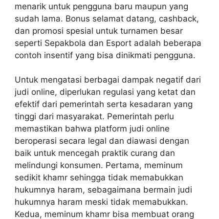
menarik untuk pengguna baru maupun yang
sudah lama. Bonus selamat datang, cashback,
dan promosi spesial untuk turnamen besar
seperti Sepakbola dan Esport adalah beberapa
contoh insentif yang bisa dinikmati pengguna.
Untuk mengatasi berbagai dampak negatif dari
judi online, diperlukan regulasi yang ketat dan
efektif dari pemerintah serta kesadaran yang
tinggi dari masyarakat. Pemerintah perlu
memastikan bahwa platform judi online
beroperasi secara legal dan diawasi dengan
baik untuk mencegah praktik curang dan
melindungi konsumen. Pertama, meminum
sedikit khamr sehingga tidak memabukkan
hukumnya haram, sebagaimana bermain judi
hukumnya haram meski tidak memabukkan.
Kedua, meminum khamr bisa membuat orang