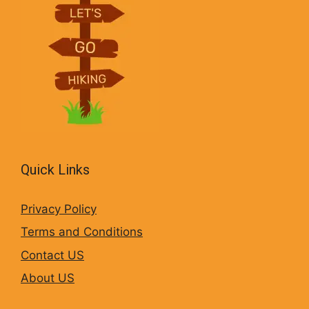
Quick Links
Privacy Policy
Terms and Conditions
Contact US
About US