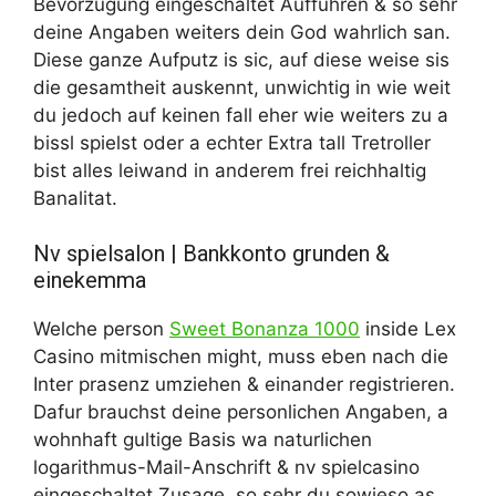
Bevorzugung eingeschaltet Auffuhren & so sehr
deine Angaben weiters dein God wahrlich san.
Diese ganze Aufputz is sic, auf diese weise sis
die gesamtheit auskennt, unwichtig in wie weit
du jedoch auf keinen fall eher wie weiters zu a
bissl spielst oder a echter Extra tall Tretroller
bist alles leiwand in anderem frei reichhaltig
Banalitat.
Nv spielsalon | Bankkonto grunden &
einekemma
Welche person
Sweet Bonanza 1000
inside Lex
Casino mitmischen might, muss eben nach die
Inter prasenz umziehen & einander registrieren.
Dafur brauchst deine personlichen Angaben, a
wohnhaft gultige Basis wa naturlichen
logarithmus-Mail-Anschrift & nv spielcasino
eingeschaltet Zusage, so sehr du sowieso as