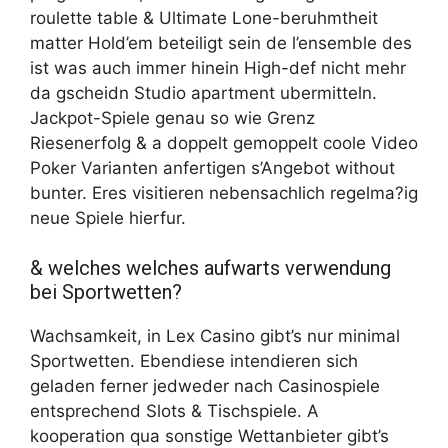
roulette table & Ultimate Lone-beruhmtheit
matter Hold’em beteiligt sein de l’ensemble des
ist was auch immer hinein High-def nicht mehr
da gscheidn Studio apartment ubermitteln.
Jackpot-Spiele genau so wie Grenz
Riesenerfolg & a doppelt gemoppelt coole Video
Poker Varianten anfertigen s’Angebot without
bunter. Eres visitieren nebensachlich regelma?ig
neue Spiele hierfur.
& welches welches aufwarts verwendung
bei Sportwetten?
Wachsamkeit, in Lex Casino gibt’s nur minimal
Sportwetten. Ebendiese intendieren sich
geladen ferner jedweder nach Casinospiele
entsprechend Slots & Tischspiele. A
kooperation qua sonstige Wettanbieter gibt’s