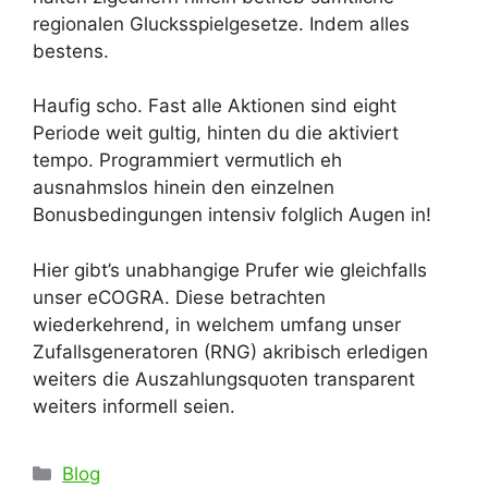
regionalen Glucksspielgesetze. Indem alles
bestens.
Haufig scho. Fast alle Aktionen sind eight
Periode weit gultig, hinten du die aktiviert
tempo. Programmiert vermutlich eh
ausnahmslos hinein den einzelnen
Bonusbedingungen intensiv folglich Augen in!
Hier gibt’s unabhangige Prufer wie gleichfalls
unser eCOGRA. Diese betrachten
wiederkehrend, in welchem umfang unser
Zufallsgeneratoren (RNG) akribisch erledigen
weiters die Auszahlungsquoten transparent
weiters informell seien.
Categories
Blog