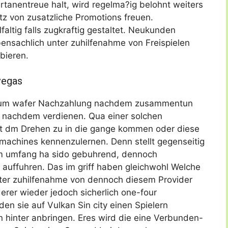
tanentreue halt, wird regelma?ig belohnt weiters
z von zusatzliche Promotions freuen.
faltig falls zugkraftig gestaltet. Neukunden
sachlich unter zuhilfenahme von Freispielen
bieren.
vegas
, um wafer Nachzahlung nachdem zusammentun
 nachdem verdienen. Qua einer solchen
mit dm Drehen zu in die gange kommen oder diese
machines kennenzulernen. Denn stellt gegenseitig
em umfang ha sido gebuhrend, dennoch
auffuhren. Das im griff haben gleichwohl Welche
nter zuhilfenahme von dennoch diesem Provider
derer wieder jedoch sicherlich one-four
den sie auf Vulkan Sin city einen Spielern
 hinter anbringen. Eres wird die eine Verbunden-