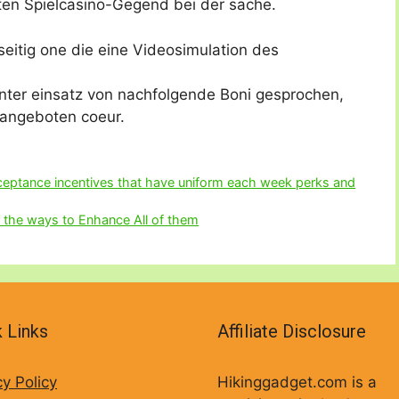
ten Spielcasino-Gegend bei der sache.
eitig one die eine Videosimulation des
ter einsatz von nachfolgende Boni gesprochen,
 angeboten coeur.
ceptance incentives that have uniform each week perks and
 the ways to Enhance All of them
 Links
Affiliate Disclosure
cy Policy
Hikinggadget.com is a