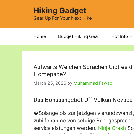
Skip
Hiking Gadget
to
content
Gear Up For Your Next Hike
Home
Budget Hiking Gear
Hot Info H
Aufwarts Welchen Sprachen Gibt es di
Homepage?
March 25, 2026
by
Muhammad Fawad
Das Bonusangebot Uff Vulkan Nevada
�Solange bis zur jetzigen vierundzwanzig
zuhilfenahme von selbige Boni gesprochen,
serviceleistungen werden.
Ninja Crash
So 