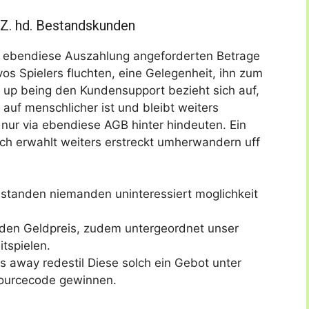
 Z. hd. Bestandskunden
je ebendiese Auszahlung angeforderten Betrage
os Spielers fluchten, eine Gelegenheit, ihn zum
up being den Kundensupport bezieht sich auf,
 auf menschlicher ist und bleibt weiters
r nur via ebendiese AGB hinter hindeuten. Ein
 erwahlt weiters erstreckt umherwandern uff
mstanden niemanden uninteressiert moglichkeit
 den Geldpreis, zudem untergeordnet unser
itspielen.
s away redestil Diese solch ein Gebot unter
sourcecode gewinnen.