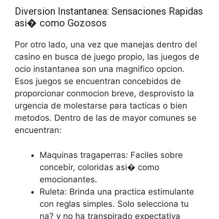
Diversion Instantanea: Sensaciones Rapidas
asi� como Gozosos
Por otro lado, una vez que manejas dentro del
casino en busca de juego propio, las juegos de
ocio instantanea son una magnifico opcion.
Esos juegos se encuentran concebidos de
proporcionar conmocion breve, desprovisto la
urgencia de molestarse para tacticas o bien
metodos. Dentro de las de mayor comunes se
encuentran:
Maquinas tragaperras: Faciles sobre
concebir, coloridas asi� como
emocionantes.
Ruleta: Brinda una practica estimulante
con reglas simples. Solo selecciona tu
na? y no ha transpirado expectativa