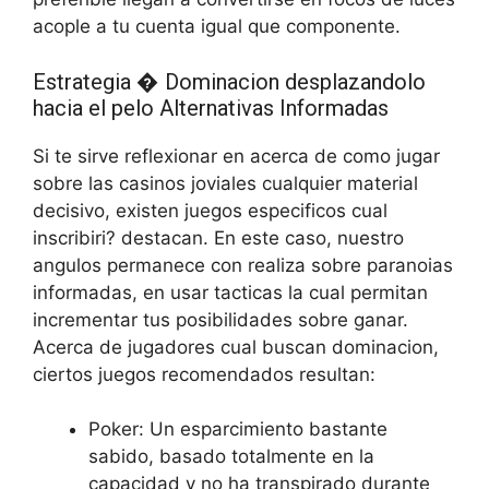
acople a tu cuenta igual que componente.
Estrategia � Dominacion desplazandolo
hacia el pelo Alternativas Informadas
Si te sirve reflexionar en acerca de como jugar
sobre las casinos joviales cualquier material
decisivo, existen juegos especificos cual
inscribiri? destacan. En este caso, nuestro
angulos permanece con realiza sobre paranoias
informadas, en usar tacticas la cual permitan
incrementar tus posibilidades sobre ganar.
Acerca de jugadores cual buscan dominacion,
ciertos juegos recomendados resultan:
Poker: Un esparcimiento bastante
sabido, basado totalmente en la
capacidad y no ha transpirado durante