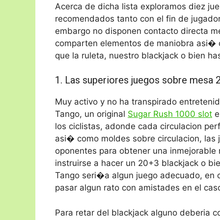
Acerca de dicha lista exploramos diez ju
recomendados tanto con el fin de jugador
embargo no disponen contacto directa me
comparten elementos de maniobra asi� co
que la ruleta, nuestro blackjack o bien has
1. Las superiores juegos sobre mesa 
Muy activo y no ha transpirado entretenid
Tango, un original
Sugar Rush 1000 slot
e
los ciclistas, adonde cada circulacion per
asi� como moldes sobre circulacion, las
oponentes para obtener una inmejorable m
instruirse a hacer un 20+3 blackjack o bi
Tango seri�a algun juego adecuado, en c
pasar algun rato con amistades en el cas
Para retar del blackjack alguno deberia c