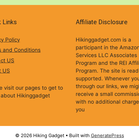
 Links
Affiliate Disclosure
cy Policy
Hikinggadget.com is a
participant in the Amazo
 and Conditions
Services LLC Associates
ct US
Program and the REI Affil
Program. The site is read
t US
supported. Whenever yo
through our links, we mig
e visit our pages to get to
receive a small commissi
about Hikinggadget
with no additional charge
you
© 2026 Hiking Gadget
• Built with
GeneratePress