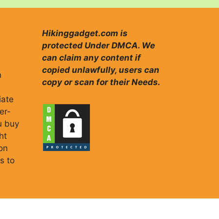
Hikinggadget.com is
protected Under DMCA. We
can claim any content if
copied unlawfully, users can
n
copy or scan for their Needs.
iate
er-
u buy
ht
on
s to