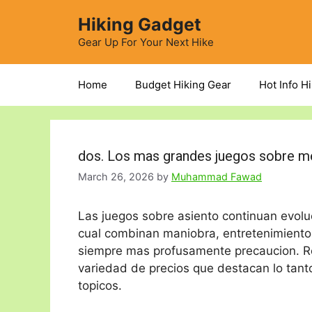
Skip
Hiking Gadget
to
content
Gear Up For Your Next Hike
Home
Budget Hiking Gear
Hot Info H
dos. Los mas grandes juegos sobre 
March 26, 2026
by
Muhammad Fawad
Las juegos sobre asiento continuan evo
cual combinan maniobra, entretenimiento 
siempre mas profusamente precaucion. R
variedad de precios que destacan lo tant
topicos.