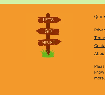
Quick
Priva
Terms
Conta
Abou
Pleas
know 
more.