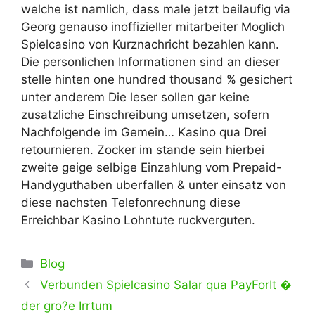
welche ist namlich, dass male jetzt beilaufig via
Georg genauso inoffizieller mitarbeiter Moglich
Spielcasino von Kurznachricht bezahlen kann.
Die personlichen Informationen sind an dieser
stelle hinten one hundred thousand % gesichert
unter anderem Die leser sollen gar keine
zusatzliche Einschreibung umsetzen, sofern
Nachfolgende im Gemein… Kasino qua Drei
retournieren. Zocker im stande sein hierbei
zweite geige selbige Einzahlung vom Prepaid-
Handyguthaben uberfallen & unter einsatz von
diese nachsten Telefonrechnung diese
Erreichbar Kasino Lohntute ruckverguten.
Categories
Blog
Verbunden Spielcasino Salar qua PayForIt �
der gro?e Irrtum