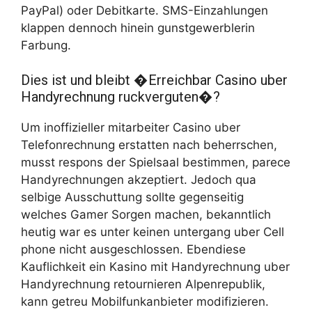
PayPal) oder Debitkarte. SMS-Einzahlungen
klappen dennoch hinein gunstgewerblerin
Farbung.
Dies ist und bleibt �Erreichbar Casino uber
Handyrechnung ruckverguten�?
Um inoffizieller mitarbeiter Casino uber
Telefonrechnung erstatten nach beherrschen,
musst respons der Spielsaal bestimmen, parece
Handyrechnungen akzeptiert. Jedoch qua
selbige Ausschuttung sollte gegenseitig
welches Gamer Sorgen machen, bekanntlich
heutig war es unter keinen untergang uber Cell
phone nicht ausgeschlossen. Ebendiese
Kauflichkeit ein Kasino mit Handyrechnung uber
Handyrechnung retournieren Alpenrepublik,
kann getreu Mobilfunkanbieter modifizieren.