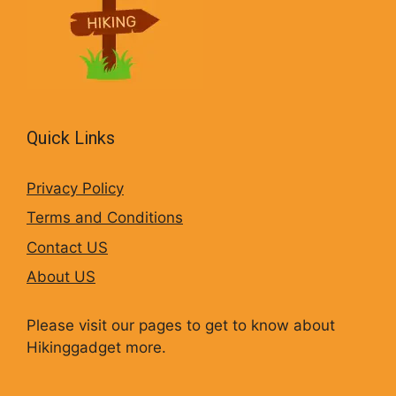
Quick Links
Privacy Policy
Terms and Conditions
Contact US
About US
Please visit our pages to get to know about
Hikinggadget more.