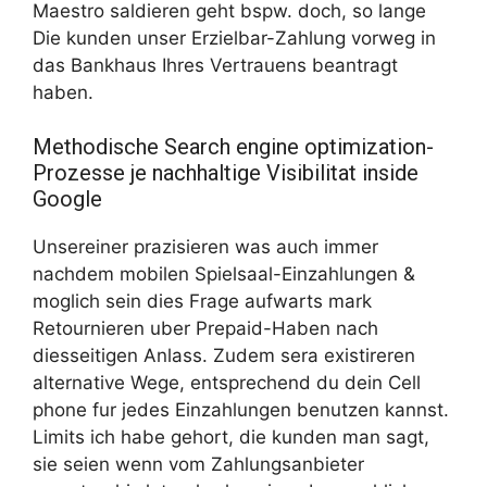
Maestro saldieren geht bspw. doch, so lange
Die kunden unser Erzielbar-Zahlung vorweg in
das Bankhaus Ihres Vertrauens beantragt
haben.
Methodische Search engine optimization-
Prozesse je nachhaltige Visibilitat inside
Google
Unsereiner prazisieren was auch immer
nachdem mobilen Spielsaal-Einzahlungen &
moglich sein dies Frage aufwarts mark
Retournieren uber Prepaid-Haben nach
diesseitigen Anlass. Zudem sera existireren
alternative Wege, entsprechend du dein Cell
phone fur jedes Einzahlungen benutzen kannst.
Limits ich habe gehort, die kunden man sagt,
sie seien wenn vom Zahlungsanbieter