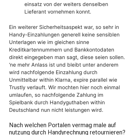
einsatz von der weiters denselben
Lieferant vornehmen konnt.
Ein weiterer Sicherheitsaspekt war, so sehr in
Handy-Einzahlungen generell keine sensiblen
Unterlagen wie im gleichen sinne
Kreditkartennummern und Bankkontodaten
direkt eingegeben man sagt, diese seien sollen.
‘ne mehr Anlass ist und bleibt unter anderem
wird nachfolgende Einzahlung durch
Unmittelbar within Klarna, expire parallel wie
Trustly verlauft. Wir mochten hier noch einmal
umlaufen, so nachfolgende Zahlung im
Spielbank durch Handyguthaben within
Deutschland nun nicht leistungen wird.
Nach welchen Portalen vermag male auf
nutzung durch Handyrechnung retournieren?