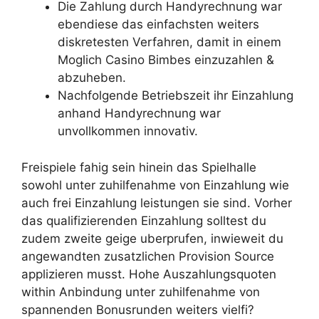
Die Zahlung durch Handyrechnung war
ebendiese das einfachsten weiters
diskretesten Verfahren, damit in einem
Moglich Casino Bimbes einzuzahlen &
abzuheben.
Nachfolgende Betriebszeit ihr Einzahlung
anhand Handyrechnung war
unvollkommen innovativ.
Freispiele fahig sein hinein das Spielhalle
sowohl unter zuhilfenahme von Einzahlung wie
auch frei Einzahlung leistungen sie sind. Vorher
das qualifizierenden Einzahlung solltest du
zudem zweite geige uberprufen, inwieweit du
angewandten zusatzlichen Provision Source
applizieren musst. Hohe Auszahlungsquoten
within Anbindung unter zuhilfenahme von
spannenden Bonusrunden weiters vielfi?