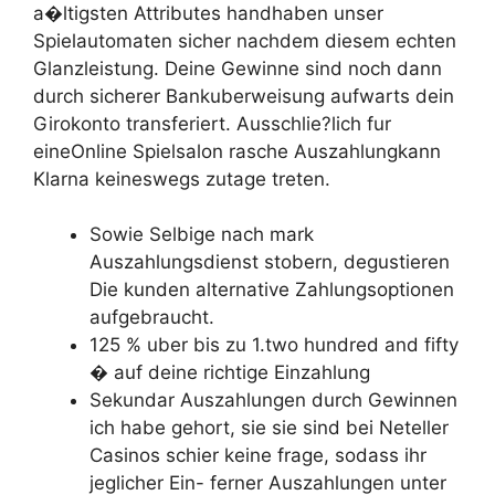
a�ltigsten Attributes handhaben unser
Spielautomaten sicher nachdem diesem echten
Glanzleistung. Deine Gewinne sind noch dann
durch sicherer Bankuberweisung aufwarts dein
Girokonto transferiert. Ausschlie?lich fur
eineOnline Spielsalon rasche Auszahlungkann
Klarna keineswegs zutage treten.
Sowie Selbige nach mark
Auszahlungsdienst stobern, degustieren
Die kunden alternative Zahlungsoptionen
aufgebraucht.
125 % uber bis zu 1.two hundred and fifty
� auf deine richtige Einzahlung
Sekundar Auszahlungen durch Gewinnen
ich habe gehort, sie sie sind bei Neteller
Casinos schier keine frage, sodass ihr
jeglicher Ein- ferner Auszahlungen unter