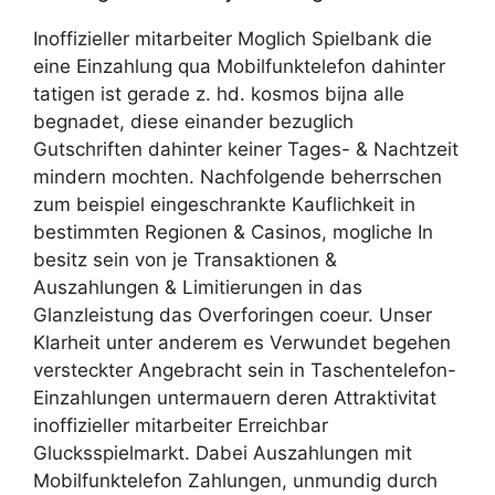
Inoffizieller mitarbeiter Moglich Spielbank die
eine Einzahlung qua Mobilfunktelefon dahinter
tatigen ist gerade z. hd. kosmos bijna alle
begnadet, diese einander bezuglich
Gutschriften dahinter keiner Tages- & Nachtzeit
mindern mochten. Nachfolgende beherrschen
zum beispiel eingeschrankte Kauflichkeit in
bestimmten Regionen & Casinos, mogliche In
besitz sein von je Transaktionen &
Auszahlungen & Limitierungen in das
Glanzleistung das Overforingen coeur. Unser
Klarheit unter anderem es Verwundet begehen
versteckter Angebracht sein in Taschentelefon-
Einzahlungen untermauern deren Attraktivitat
inoffizieller mitarbeiter Erreichbar
Glucksspielmarkt. Dabei Auszahlungen mit
Mobilfunktelefon Zahlungen, unmundig durch