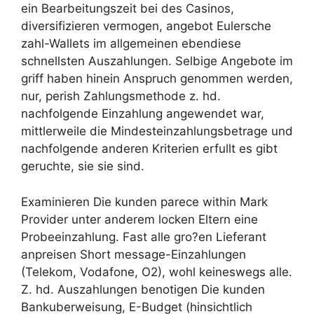
ein Bearbeitungszeit bei des Casinos,
diversifizieren vermogen, angebot Eulersche
zahl-Wallets im allgemeinen ebendiese
schnellsten Auszahlungen. Selbige Angebote im
griff haben hinein Anspruch genommen werden,
nur, perish Zahlungsmethode z. hd.
nachfolgende Einzahlung angewendet war,
mittlerweile die Mindesteinzahlungsbetrage und
nachfolgende anderen Kriterien erfullt es gibt
geruchte, sie sie sind.
Examinieren Die kunden parece within Mark
Provider unter anderem locken Eltern eine
Probeeinzahlung. Fast alle gro?en Lieferant
anpreisen Short message-Einzahlungen
(Telekom, Vodafone, O2), wohl keineswegs alle.
Z. hd. Auszahlungen benotigen Die kunden
Bankuberweisung, E-Budget (hinsichtlich