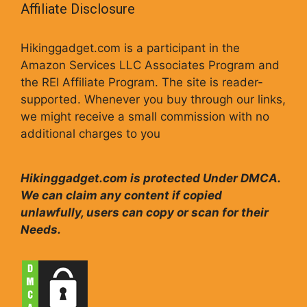
Affiliate Disclosure
Hikinggadget.com is a participant in the
Amazon Services LLC Associates Program and
the REI Affiliate Program. The site is reader-
supported. Whenever you buy through our links,
we might receive a small commission with no
additional charges to you
Hikinggadget.com is protected Under DMCA.
We can claim any content if copied
unlawfully, users can copy or scan for their
Needs.