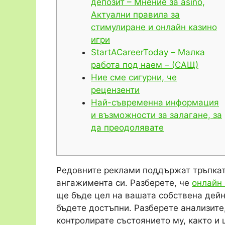
депозит – Мнение за asino,
Актуални правила за
стимулиране и онлайн казино
игри
StartACareerToday – Малка
работа под наем – (САЩ)
Ние сме сигурни, че
рецензенти
Най-съвременна информация
и възможности за залагане, за
да преодолявате
Редовните реклами поддържат тръпкат
ангажимента си. Разберете, че
онлайн 
ще бъде цел на вашата собствена дейн
бъдете достъпни.
Разберете анализите
контролирате състоянието му, както и