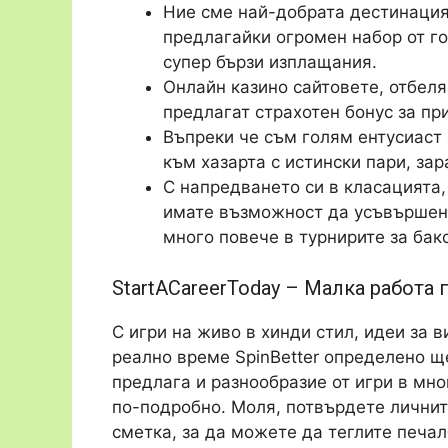
Ние сме най-добрата дестинация
предлагайки огромен набор от г
супер бързи изплащания.
Онлайн казино сайтовете, отбеля
предлагат страхотен бонус за при
Въпреки че съм голям ентусиаст о
към хазарта с истински пари, за
С напредването си в класацията,
имате възможност да усъвършенс
много повече в турнирите за бак
StartACareerToday – Малка работа
С игри на живо в хинди стил, идеи за 
реално време SpinBetter определено ще
предлага и разнообразие от игри в мно
по-подробно. Моля, потвърдете личните
сметка, за да можете да теглите печал