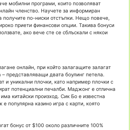
наче мобилни програми, които позволяват
нлайн членство. Научете за информиран
а получите по-ниски отстъпки. Нещо повече,
широко приети финансови опции. Такива бонуси
ползвате, ако вече сте се сблъскали с някои
лагане онлайн, при който залагащите залагат
а – представляващи двата боулинг петела.
ат и уникални плочки, като например плочки с
бират потенциални печалби. Маджонг е отлична
 има китайски произход. Сик Бо е известна
 е популярна казино игра с карти, която
огат бонус от $100 около различните 100%