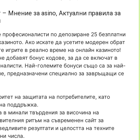
т – Мнение за asino, Актуални правила за
и
е професионалисти по депозиране 25 безплатни
 казиното. Ако искате да усетите модерен обрат
е игрите в реално време на онлайн казиното!
не добавят бонус кодове, за да се включат в
налисти. Най-големите бонуси също са за най-
не, предназначени специално за завръщащи се
итет на защитата на потребителите, като
на поддръжка.
а в минали твърдения за височина на
вителния ритъм на съвременен сайт за
ведливите резултати и целостта на техните
ни числа.