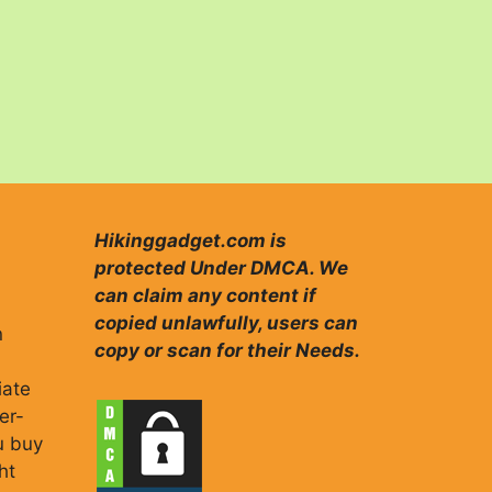
Hikinggadget.com is
protected Under DMCA. We
can claim any content if
copied unlawfully, users can
n
copy or scan for their Needs.
iate
er-
u buy
ht