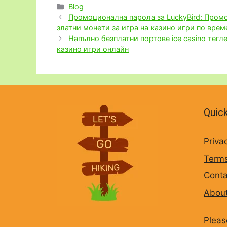
Categories
Blog
Промоционална парола за LuckyBird: Промо 
златни монети за игра на казино игри по врем
Напълно безплатни портове ice casino тегл
казино игри онлайн
Quick
Priva
Terms
Conta
Abou
Pleas