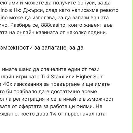
реклами и можете да получите бонуси, за да
ino в Ню Джърси, след като написахме ревюто
ino може да използва, за да запази вашата
ино. Разбира се, 888casino, които живеят във
та на онлайн казината от няколко години.
можности за залагане, за да
 имате шанс да спечелите един от тези
лайн игри като Tiki Staxx или Higher Spin
а 40x изисквания за превъртане и ще имате
ето би трябвало да е достатъчно време.
топла регистрация и сега имайте възможност
звате от офертата за работещи филми. Не
еждане, което дава 1% от първоначалната