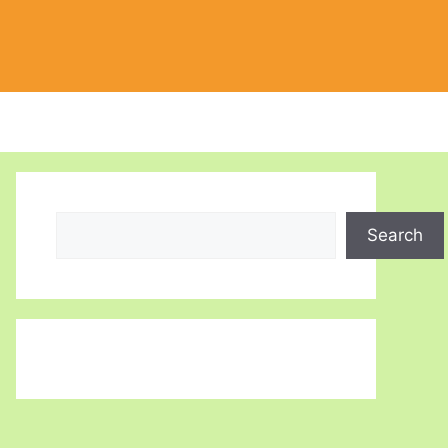
Search
Search