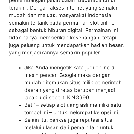
perkembangan pesat dalam beberapa tahun
terakhir. Dengan akses internet yang semakin
mudah dan meluas, masyarakat Indonesia
semakin tertarik pada permainan slot online
sebagai bentuk hiburan digital. Permainan ini
tidak hanya memberikan kesenangan, tetapi
juga peluang untuk mendapatkan hadiah besar,
yang menjadikannya semakin populer.
Jika Anda mengetik kata judi online di
mesin pencari Google maka dengan
mudah ditemukan situs milik pemerintah
daerah yang diretas berubah menjadi
lapak judi seperti KING999.
Bet ‘ – setiap slot uang asli memiliki satu
tombol ini – untuk melompat ke opsi ini.
Selain itu, periksa juga reputasi situs
melalui ulasan dari pemain lain untuk