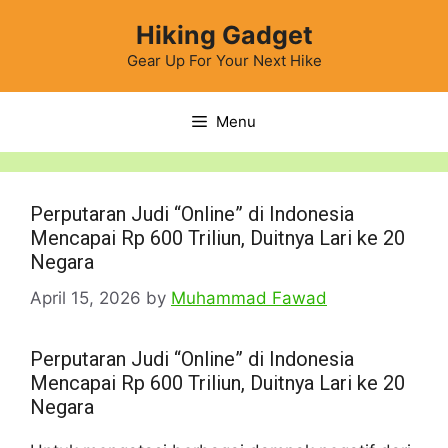
Skip
Hiking Gadget
to
content
Gear Up For Your Next Hike
Menu
Perputaran Judi “Online” di Indonesia
Mencapai Rp 600 Triliun, Duitnya Lari ke 20
Negara
April 15, 2026
by
Muhammad Fawad
Perputaran Judi “Online” di Indonesia
Mencapai Rp 600 Triliun, Duitnya Lari ke 20
Negara