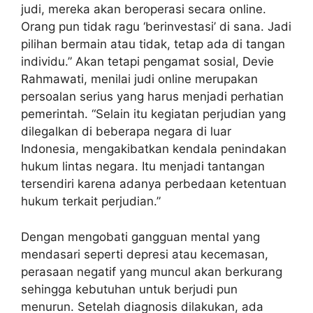
judi, mereka akan beroperasi secara online.
Orang pun tidak ragu ‘berinvestasi’ di sana. Jadi
pilihan bermain atau tidak, tetap ada di tangan
individu.” Akan tetapi pengamat sosial, Devie
Rahmawati, menilai judi online merupakan
persoalan serius yang harus menjadi perhatian
pemerintah. “Selain itu kegiatan perjudian yang
dilegalkan di beberapa negara di luar
Indonesia, mengakibatkan kendala penindakan
hukum lintas negara. Itu menjadi tantangan
tersendiri karena adanya perbedaan ketentuan
hukum terkait perjudian.”
Dengan mengobati gangguan mental yang
mendasari seperti depresi atau kecemasan,
perasaan negatif yang muncul akan berkurang
sehingga kebutuhan untuk berjudi pun
menurun. Setelah diagnosis dilakukan, ada