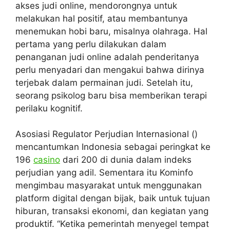
akses judi online, mendorongnya untuk
melakukan hal positif, atau membantunya
menemukan hobi baru, misalnya olahraga. Hal
pertama yang perlu dilakukan dalam
penanganan judi online adalah penderitanya
perlu menyadari dan mengakui bahwa dirinya
terjebak dalam permainan judi. Setelah itu,
seorang psikolog baru bisa memberikan terapi
perilaku kognitif.
Asosiasi Regulator Perjudian Internasional ()
mencantumkan Indonesia sebagai peringkat ke
196
casino
dari 200 di dunia dalam indeks
perjudian yang adil. Sementara itu Kominfo
mengimbau masyarakat untuk menggunakan
platform digital dengan bijak, baik untuk tujuan
hiburan, transaksi ekonomi, dan kegiatan yang
produktif. “Ketika pemerintah menyegel tempat