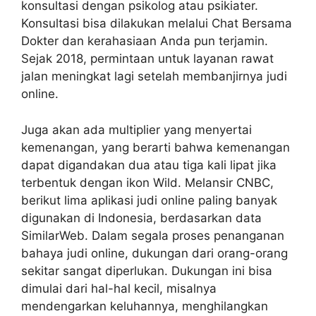
konsultasi dengan psikolog atau psikiater.
Konsultasi bisa dilakukan melalui Chat Bersama
Dokter dan kerahasiaan Anda pun terjamin.
Sejak 2018, permintaan untuk layanan rawat
jalan meningkat lagi setelah membanjirnya judi
online.
Juga akan ada multiplier yang menyertai
kemenangan, yang berarti bahwa kemenangan
dapat digandakan dua atau tiga kali lipat jika
terbentuk dengan ikon Wild. Melansir CNBC,
berikut lima aplikasi judi online paling banyak
digunakan di Indonesia, berdasarkan data
SimilarWeb. Dalam segala proses penanganan
bahaya judi online, dukungan dari orang-orang
sekitar sangat diperlukan. Dukungan ini bisa
dimulai dari hal-hal kecil, misalnya
mendengarkan keluhannya, menghilangkan