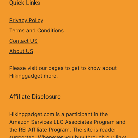
Quick Links
Privacy Policy
Terms and Conditions
Contact US
About US
Please visit our pages to get to know about
Hikinggadget more.
Affiliate Disclosure
Hikinggadget.com is a participant in the
Amazon Services LLC Associates Program and
the REI Affiliate Program. The site is reader-
supported. Whenever you buy through our links,