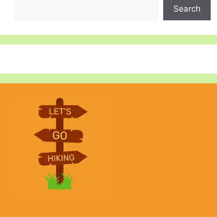
Search
Search