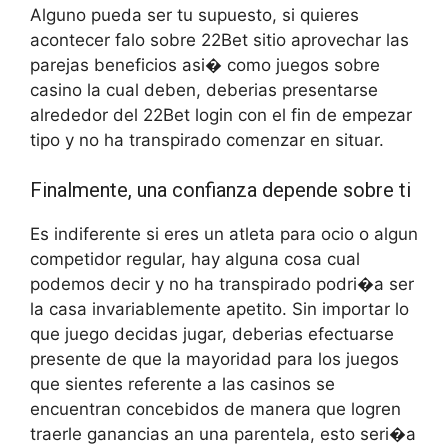
Alguno pueda ser tu supuesto, si quieres
acontecer falo sobre 22Bet sitio aprovechar las
parejas beneficios asi� como juegos sobre
casino la cual deben, deberias presentarse
alrededor del 22Bet login con el fin de empezar
tipo y no ha transpirado comenzar en situar.
Finalmente, una confianza depende sobre ti
Es indiferente si eres un atleta para ocio o algun
competidor regular, hay alguna cosa cual
podemos decir y no ha transpirado podri�a ser
la casa invariablemente apetito. Sin importar lo
que juego decidas jugar, deberias efectuarse
presente de que la mayoridad para los juegos
que sientes referente a las casinos se
encuentran concebidos de manera que logren
traerle ganancias an una parentela, esto seri�a