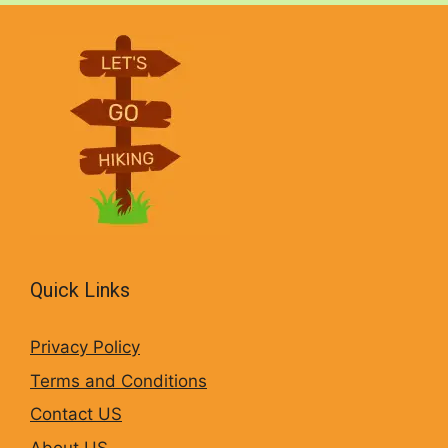
Quick Links
Privacy Policy
Terms and Conditions
Contact US
About US