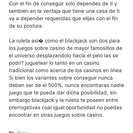
Con el fin de conseguir solo dependes de ti y
tambien en la ventaja que tiene una casa de ti
va a depender requeridas que elijas con el fin
de su postura.
La ruleta asi� como el blackjack son dos para
los juegos sobre casino de mayor famosillos de
el universo desplazandolo hacia el pelo las se
podri? juguetear lo tanto en un casino
tradicional como acerca de los casinos en linea.
Si bien los variantes sobre conseguir nunca
deben ser de el 500%, nunca encontraras nadie
juego que te pueda dar dicha posibilidad, sin
embargo blackjack y la ruleta te poseen entre
prerrogativas cual igual oportunidad no puedas
encontrar en otras juegos sobre casino.
Categories