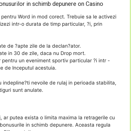
bonusurilor in schimb depunere on Casino
 pentru Word in mod corect. Trebuie sa le activezi
zi intr-o durata de timp particular, ?i, prin
tate de ?apte zile de la declan?ator.
zate in 30 de zile, daca nu Drop mort.
ar pentru un eveniment sportiv particular ?i intr -
nte de Inceputul acestuia.
u indepline?ti nevoile de rulaj in perioada stabilita,
iguri sunt anulate.
j, ar putea exista o limita maxima la retragerile cu
sul bonusurile in schimb depunere. Aceasta regula