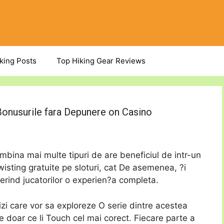
iking Posts
Top Hiking Gear Reviews
Bonusurile fara Depunere on Casino
mbina mai multe tipuri de are beneficiul de intr-un
isting gratuite pe sloturi, cat De asemenea, ?i
ferind jucatorilor o experien?a completa.
izi care vor sa exploreze O serie dintre acestea
e doar ce li Touch cel mai corect. Fiecare parte a