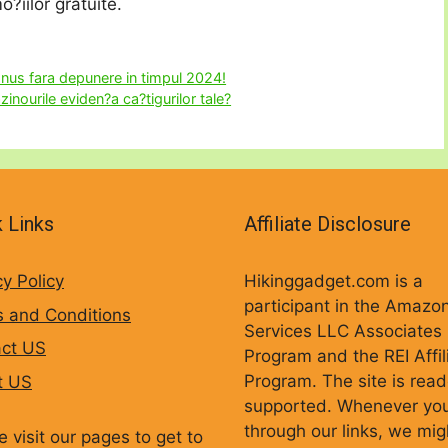
?iilor gratuite.
onus fara depunere in timpul 2024!
zinourile eviden?a ca?tigurilor tale?
 Links
Affiliate Disclosure
cy Policy
Hikinggadget.com is a
participant in the Amazo
 and Conditions
Services LLC Associates
ct US
Program and the REI Affil
Program. The site is read
t US
supported. Whenever yo
through our links, we mig
e visit our pages to get to