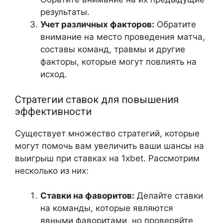
результаты.
Учет различных факторов:
Обратите
внимание на место проведения матча,
составы команд, травмы и другие
факторы, которые могут повлиять на
исход.
Стратегии ставок для повышения
эффективности
Существует множество стратегий, которые
могут помочь вам увеличить ваши шансы на
выигрыш при ставках на 1xbet. Рассмотрим
несколько из них:
Ставки на фаворитов:
Делайте ставки
на команды, которые являются
явными фаворитами, но проверяйте