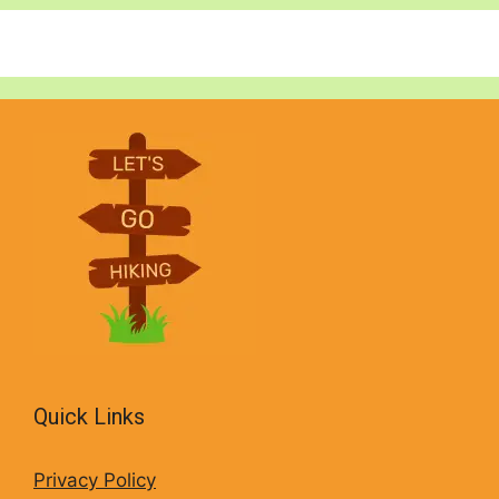
Quick Links
Privacy Policy