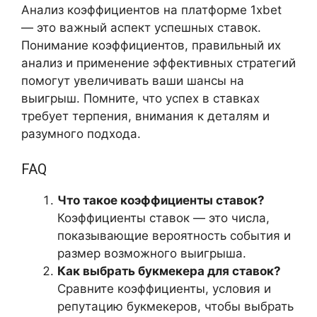
Анализ коэффициентов на платформе 1xbet
— это важный аспект успешных ставок.
Понимание коэффициентов, правильный их
анализ и применение эффективных стратегий
помогут увеличивать ваши шансы на
выигрыш. Помните, что успех в ставках
требует терпения, внимания к деталям и
разумного подхода.
FAQ
Что такое коэффициенты ставок?
Коэффициенты ставок — это числа,
показывающие вероятность события и
размер возможного выигрыша.
Как выбрать букмекера для ставок?
Сравните коэффициенты, условия и
репутацию букмекеров, чтобы выбрать