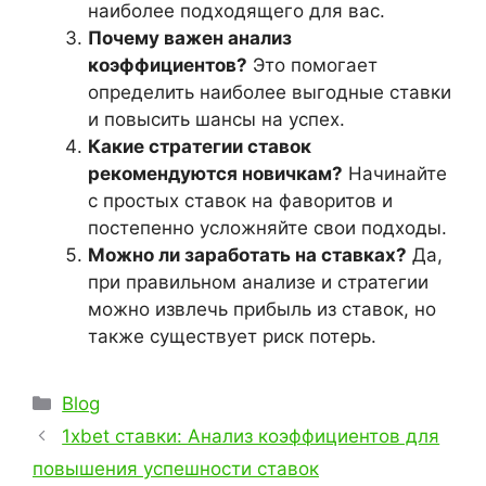
наиболее подходящего для вас.
Почему важен анализ
коэффициентов?
Это помогает
определить наиболее выгодные ставки
и повысить шансы на успех.
Какие стратегии ставок
рекомендуются новичкам?
Начинайте
с простых ставок на фаворитов и
постепенно усложняйте свои подходы.
Можно ли заработать на ставках?
Да,
при правильном анализе и стратегии
можно извлечь прибыль из ставок, но
также существует риск потерь.
Categories
Blog
1xbet ставки: Анализ коэффициентов для
повышения успешности ставок