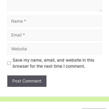
Name
Email
Website
Save my name, email, and website in this
browser for the next time I comment.