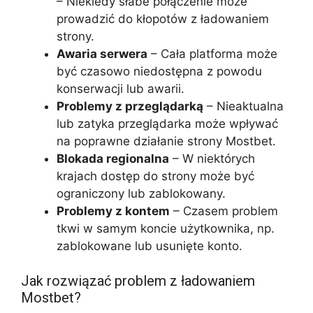
– Niekiedy słabe połączenie może
prowadzić do kłopotów z ładowaniem
strony.
Awaria serwera
– Cała platforma może
być czasowo niedostępna z powodu
konserwacji lub awarii.
Problemy z przeglądarką
– Nieaktualna
lub zatyka przeglądarka może wpływać
na poprawne działanie strony Mostbet.
Blokada regionalna
– W niektórych
krajach dostęp do strony może być
ograniczony lub zablokowany.
Problemy z kontem
– Czasem problem
tkwi w samym koncie użytkownika, np.
zablokowane lub usunięte konto.
Jak rozwiązać problem z ładowaniem
Mostbet?