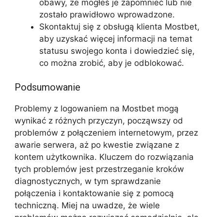
obawy, że mogłeś je zapomnieć lub nie
zostało prawidłowo wprowadzone.
Skontaktuj się z obsługą klienta Mostbet,
aby uzyskać więcej informacji na temat
statusu swojego konta i dowiedzieć się,
co można zrobić, aby je odblokować.
Podsumowanie
Problemy z logowaniem na Mostbet mogą
wynikać z różnych przyczyn, począwszy od
problemów z połączeniem internetowym, przez
awarie serwera, aż po kwestie związane z
kontem użytkownika. Kluczem do rozwiązania
tych problemów jest przestrzeganie kroków
diagnostycznych, w tym sprawdzanie
połączenia i kontaktowanie się z pomocą
techniczną. Miej na uwadze, że wiele