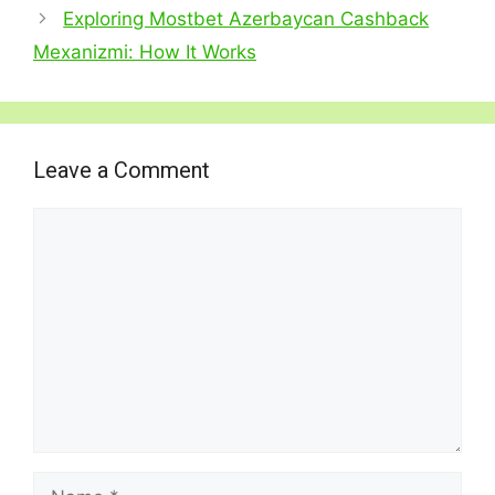
Exploring Mostbet Azerbaycan Cashback
Mexanizmi: How It Works
Leave a Comment
Comment
Name