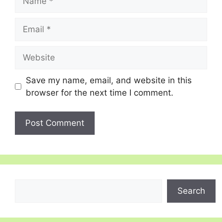
Email
Website
Save my name, email, and website in this
browser for the next time I comment.
Search
Search