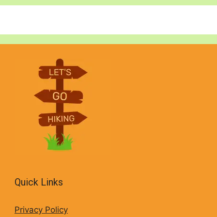
Quick Links
Privacy Policy