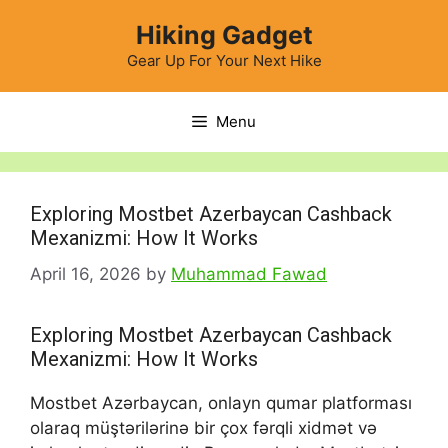
Skip
Hiking Gadget
to
content
Gear Up For Your Next Hike
Menu
Exploring Mostbet Azerbaycan Cashback
Mexanizmi: How It Works
April 16, 2026
by
Muhammad Fawad
Exploring Mostbet Azerbaycan Cashback
Mexanizmi: How It Works
Mostbet Azərbaycan, onlayn qumar platforması
olaraq müştərilərinə bir çox fərqli xidmət və