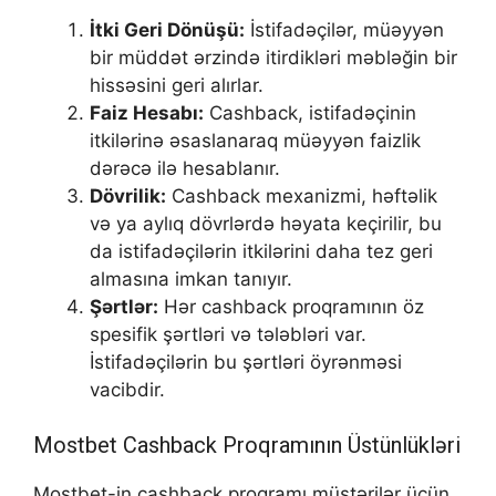
İtki Geri Dönüşü:
İstifadəçilər, müəyyən
bir müddət ərzində itirdikləri məbləğin bir
hissəsini geri alırlar.
Faiz Hesabı:
Cashback, istifadəçinin
itkilərinə əsaslanaraq müəyyən faizlik
dərəcə ilə hesablanır.
Dövrilik:
Cashback mexanizmi, həftəlik
və ya aylıq dövrlərdə həyata keçirilir, bu
da istifadəçilərin itkilərini daha tez geri
almasına imkan tanıyır.
Şərtlər:
Hər cashback proqramının öz
spesifik şərtləri və tələbləri var.
İstifadəçilərin bu şərtləri öyrənməsi
vacibdir.
Mostbet Cashback Proqramının Üstünlükləri
Mostbet-in cashback proqramı müştərilər üçün