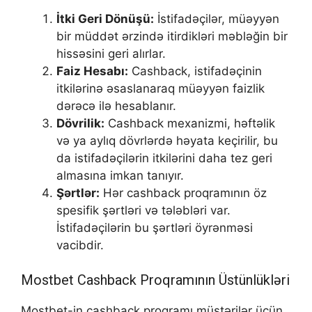
İtki Geri Dönüşü:
İstifadəçilər, müəyyən
bir müddət ərzində itirdikləri məbləğin bir
hissəsini geri alırlar.
Faiz Hesabı:
Cashback, istifadəçinin
itkilərinə əsaslanaraq müəyyən faizlik
dərəcə ilə hesablanır.
Dövrilik:
Cashback mexanizmi, həftəlik
və ya aylıq dövrlərdə həyata keçirilir, bu
da istifadəçilərin itkilərini daha tez geri
almasına imkan tanıyır.
Şərtlər:
Hər cashback proqramının öz
spesifik şərtləri və tələbləri var.
İstifadəçilərin bu şərtləri öyrənməsi
vacibdir.
Mostbet Cashback Proqramının Üstünlükləri
Mostbet-in cashback proqramı müştərilər üçün