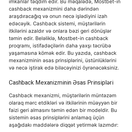
imkanlar təqdim edir. Bu məqalədə, Mostbet-in
cashback mexanizmini daha dərindən
araşdıracağıq və onun necə işlədiyini izah
edəcəyik. Cashback sistemi, müştərilərin
itkilərini azaldır və onlara bəzi geri dönüşlər
təmin edir. Beləliklə, Mostbet-in cashback
proqramı, istifadəçilərin daha yaxşı təcrübə
yaşamasına kömək edir. Bu yazıda, cashback
mexanizminin əsas prinsiplərini, üstünlüklərini
və necə iştirak edə biləcəyinizi öyrənəcəksiniz.
Cashback Mexanizminin Əsas Prinsipləri
Cashback mexanizmi, müştərilərin müntəzəm
olaraq mərc etdikləri və itkilərinin müəyyən bir
faizi geri almasını təmin edən bir modeldir. Bu
sistemin əsas prinsiplərini anlamaq üçün
aşağıdakı maddələrə diqqət yetirmək lazımdır: