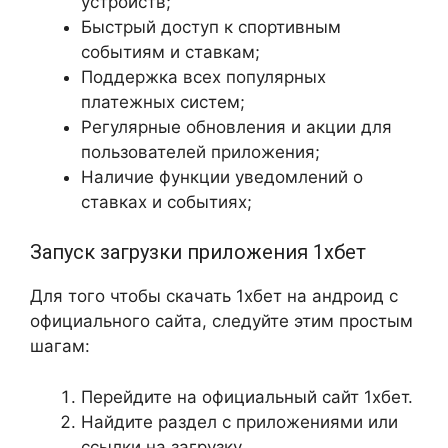
устройств;
Быстрый доступ к спортивным
событиям и ставкам;
Поддержка всех популярных
платежных систем;
Регулярные обновления и акции для
пользователей приложения;
Наличие функции уведомлений о
ставках и событиях;
Запуск загрузки приложения 1хбет
Для того чтобы скачать 1хбет на андроид с
официального сайта, следуйте этим простым
шагам:
Перейдите на официальный сайт 1хбет.
Найдите раздел с приложениями или
ссылки на загрузку.