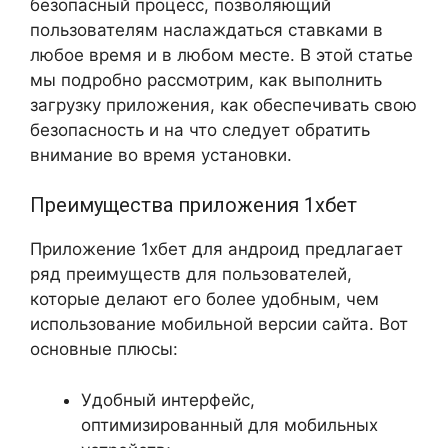
безопасный процесс, позволяющий
пользователям наслаждаться ставками в
любое время и в любом месте. В этой статье
мы подробно рассмотрим, как выполнить
загрузку приложения, как обеспечивать свою
безопасность и на что следует обратить
внимание во время установки.
Преимущества приложения 1хбет
Приложение 1хбет для андроид предлагает
ряд преимуществ для пользователей,
которые делают его более удобным, чем
использование мобильной версии сайта. Вот
основные плюсы:
Удобный интерфейс,
оптимизированный для мобильных