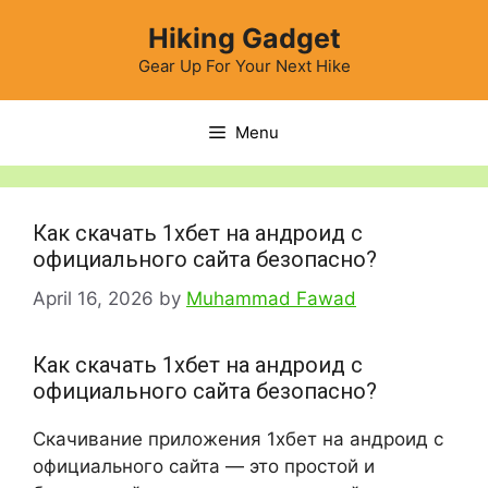
Skip
Hiking Gadget
to
content
Gear Up For Your Next Hike
Menu
Как скачать 1хбет на андроид с
официального сайта безопасно?
April 16, 2026
by
Muhammad Fawad
Как скачать 1хбет на андроид с
официального сайта безопасно?
Скачивание приложения 1хбет на андроид с
официального сайта — это простой и