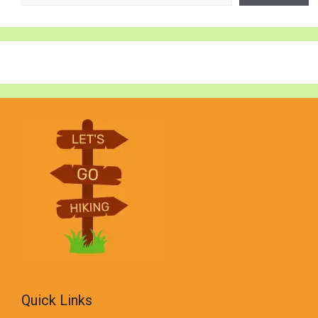
Quick Links