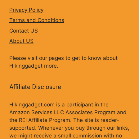
Privacy Policy
Terms and Conditions
Contact US
About US
Please visit our pages to get to know about
Hikinggadget more.
Affiliate Disclosure
Hikinggadget.com is a participant in the
Amazon Services LLC Associates Program and
the REI Affiliate Program. The site is reader-
supported. Whenever you buy through our links,
we might receive a small commission with no