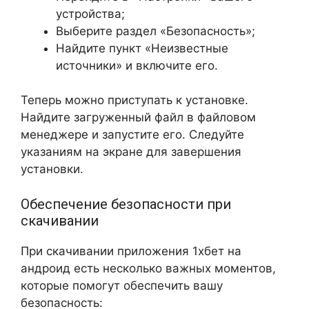
устройства;
Выберите раздел «Безопасность»;
Найдите пункт «Неизвестные
источники» и включите его.
Теперь можно приступать к установке.
Найдите загруженный файл в файловом
менеджере и запустите его. Следуйте
указаниям на экране для завершения
установки.
Обеспечение безопасности при
скачивании
При скачивании приложения 1хбет на
андроид есть несколько важных моментов,
которые помогут обеспечить вашу
безопасность: