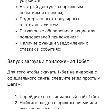
устройств;
Быстрый доступ к спортивным
событиям и ставкам;
Поддержка всех популярных
платежных систем;
Регулярные обновления и акции для
пользователей приложения;
Наличие функции уведомлений о
ставках и событиях;
Запуск загрузки приложения 1хбет
Для того чтобы скачать 1хбет на андроид с
официального сайта, следуйте этим простым
шагам:
Перейдите на официальный сайт 1хбет.
Найдите раздел с приложениями или
ссылки на загрузку.