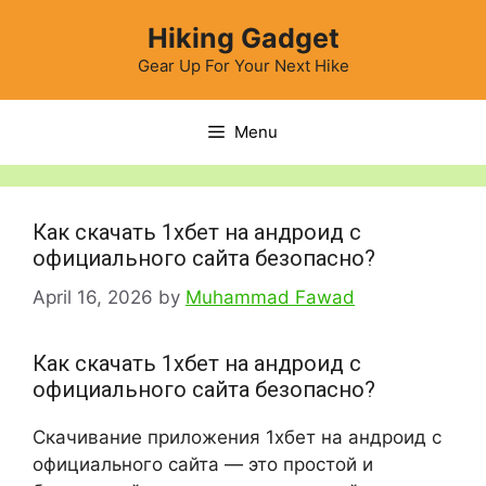
Skip
Hiking Gadget
to
content
Gear Up For Your Next Hike
Menu
Как скачать 1хбет на андроид с
официального сайта безопасно?
April 16, 2026
by
Muhammad Fawad
Как скачать 1хбет на андроид с
официального сайта безопасно?
Скачивание приложения 1хбет на андроид с
официального сайта — это простой и