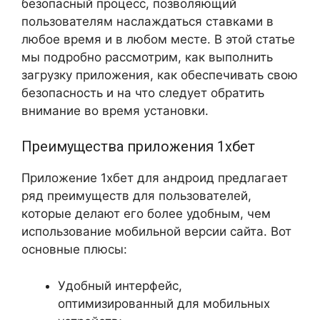
безопасный процесс, позволяющий
пользователям наслаждаться ставками в
любое время и в любом месте. В этой статье
мы подробно рассмотрим, как выполнить
загрузку приложения, как обеспечивать свою
безопасность и на что следует обратить
внимание во время установки.
Преимущества приложения 1хбет
Приложение 1хбет для андроид предлагает
ряд преимуществ для пользователей,
которые делают его более удобным, чем
использование мобильной версии сайта. Вот
основные плюсы:
Удобный интерфейс,
оптимизированный для мобильных