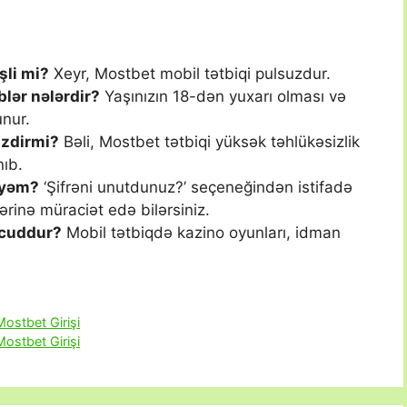
şli mi?
Xeyr, Mostbet mobil tətbiqi pulsuzdur.
ər nələrdir?
Yaşınızın 18-dən yuxarı olması və
nur.
izdirmi?
Bəli, Mostbet tətbiqi yüksək təhlükəsizlik
nıb.
iyəm?
‘Şifrəni unutdunuz?’ seçeneğindən istifadə
ərinə müraciət edə bilərsiniz.
vcuddur?
Mobil tətbiqdə kazino oyunları, idman
ostbet Girişi
ostbet Girişi