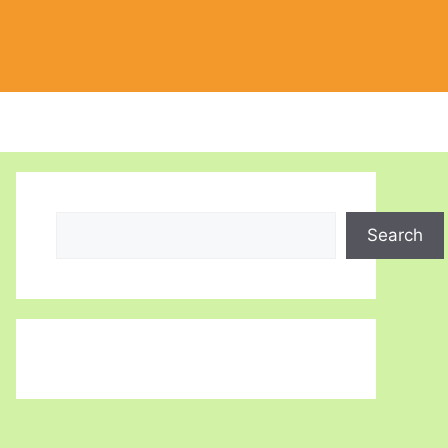
Search
Search