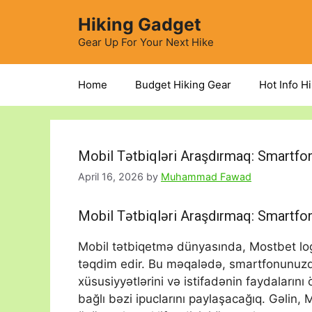
Skip
Hiking Gadget
to
content
Gear Up For Your Next Hike
Home
Budget Hiking Gear
Hot Info H
Mobil Tətbiqləri Araşdırmaq: Smartfo
April 16, 2026
by
Muhammad Fawad
Mobil Tətbiqləri Araşdırmaq: Smartfo
Mobil tətbiqetmə dünyasında, Mostbet logi
təqdim edir. Bu məqalədə, smartfonunuzda
xüsusiyyətlərini və istifadənin faydaların
bağlı bəzi ipuclarını paylaşacağıq. Gəlin, 