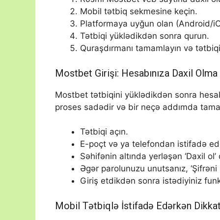
Mobil tətbiq sekmesine keçin.
Platformaya uyğun olan (Android/i
Tətbiqi yüklədikdən sonra qurun.
Quraşdırmanı tamamlayın və tətbiqi
Mostbet Girişi: Hesabınıza Daxil Olma
Mostbet tətbiqini yüklədikdən sonra hesab
proses sadədir və bir neçə addımda tama
Tətbiqi açın.
E-poçt və ya telefondan istifadə edər
Səhifənin altında yerləşən ‘Daxil ol
Əgər parolunuzu unutsanız, ‘Şifrəni u
Giriş etdikdən sonra istədiyiniz fu
Mobil Tətbiqlə İstifadə Edərkən Dikka