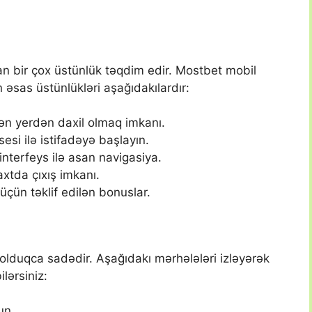
ıran bir çox üstünlük təqdim edir. Mostbet mobil
in əsas üstünlükləri aşağıdakılardır:
lən yerdən daxil olmaq imkanı.
esi ilə istifadəyə başlayın.
interfeys ilə asan navigasiya.
axtda çıxış imkanı.
 üçün təklif edilən bonuslar.
olduqca sadədir. Aşağıdakı mərhələləri izləyərək
lərsiniz:
un.