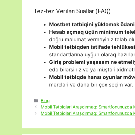
Tez-tez Verilən Suallar (FAQ)
Mostbet tətbiqini yükləmək ödəni
Hesab açmaq üçün minimum tələbl
doğru məlumat verməyiniz tələb olu
Mobil tətbiqdən istifadə təhlükəs
standartlarına uyğun olaraq hazırla
Giriş problemi yaşasam nə etməl
edə bilərsiniz və ya müştəri xidmətl
Mobil tətbiqdə hansı oyunlar mö
mərcləri və daha bir çox seçim var.
Categories
Blog
Mobil Tətbiqləri Araşdırmaq: Smartfonunuzda M
Mobil Tətbiqləri Araşdırmaq: Smartfonunuzda M