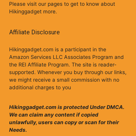
Please visit our pages to get to know about
Hikinggadget more.
Affiliate Disclosure
Hikinggadget.com is a participant in the
Amazon Services LLC Associates Program and
the REI Affiliate Program. The site is reader-
supported. Whenever you buy through our links,
we might receive a small commission with no
additional charges to you
Hikinggadget.com is protected Under DMCA.
We can claim any content if copied
unlawfully, users can copy or scan for their
Needs.