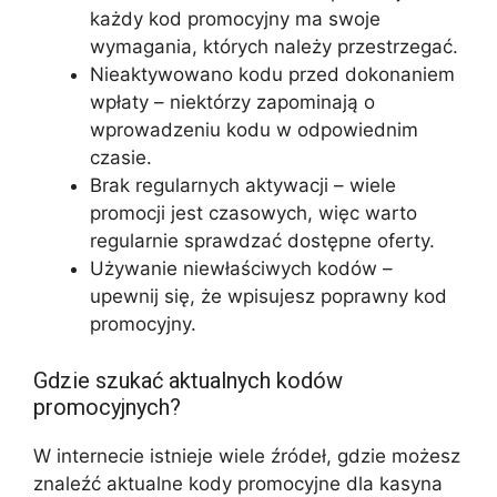
każdy kod promocyjny ma swoje
wymagania, których należy przestrzegać.
Nieaktywowano kodu przed dokonaniem
wpłaty – niektórzy zapominają o
wprowadzeniu kodu w odpowiednim
czasie.
Brak regularnych aktywacji – wiele
promocji jest czasowych, więc warto
regularnie sprawdzać dostępne oferty.
Używanie niewłaściwych kodów –
upewnij się, że wpisujesz poprawny kod
promocyjny.
Gdzie szukać aktualnych kodów
promocyjnych?
W internecie istnieje wiele źródeł, gdzie możesz
znaleźć aktualne kody promocyjne dla kasyna