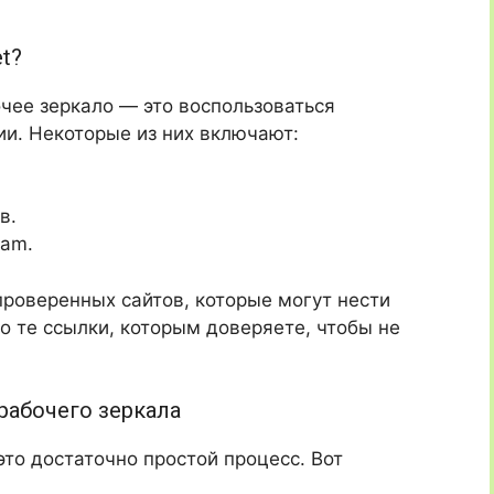
t?
чее зеркало — это воспользоваться
и. Некоторые из них включают:
в.
ram.
проверенных сайтов, которые могут нести
о те ссылки, которым доверяете, чтобы не
рабочего зеркала
это достаточно простой процесс. Вот