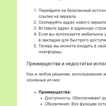
Перейдите на безопасный источн
ссылки на зеркала.
Скопируйте адрес нового зеркала
Вставьте адрес в адресную строк
Если вы используете мобильное 
в закладки для быстрого доступа
Теперь вы можете входить в сво
платформы.
Преимущества и недостатки испо
Как и любое решение, использование з
основные из них:
Преимущества:
Доступность: Обеспечивает до
Обновления: Все функции ост