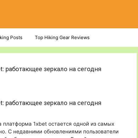
iking Posts
Top Hiking Gear Reviews
t: работающее зеркало на сегодня
t: работающее зеркало на сегодня
 платформа 1xbet остается одной из самых
ино. С недавними обновлениями пользователи