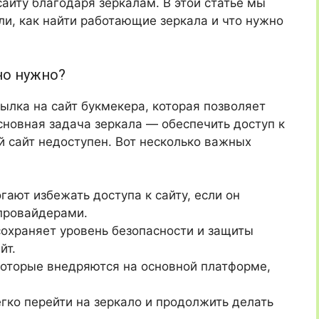
сайту благодаря зеркалам. В этой статье мы
и, как найти работающие зеркала и что нужно
оно нужно?
сылка на сайт букмекера, которая позволяет
сновная задача зеркала — обеспечить доступ к
 сайт недоступен. Вот несколько важных
ают избежать доступа к сайту, если он
провайдерами.
охраняет уровень безопасности и защиты
йт.
которые внедряются на основной платформе,
гко перейти на зеркало и продолжить делать