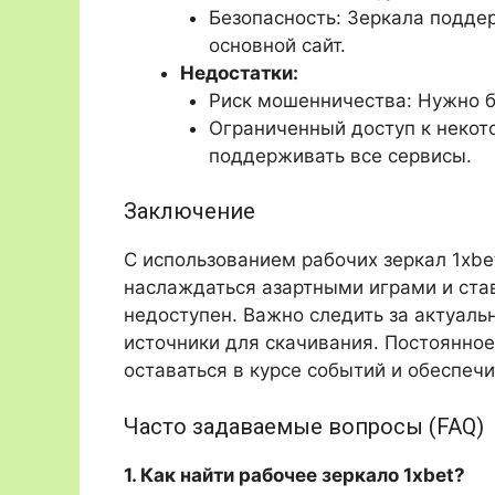
Безопасность: Зеркала подде
основной сайт.
Недостатки:
Риск мошенничества: Нужно 
Ограниченный доступ к некот
поддерживать все сервисы.
Заключение
С использованием рабочих зеркал 1xbe
наслаждаться азартными играми и став
недоступен. Важно следить за актуаль
источники для скачивания. Постоянно
оставаться в курсе событий и обеспечи
Часто задаваемые вопросы (FAQ)
1. Как найти рабочее зеркало 1xbet?