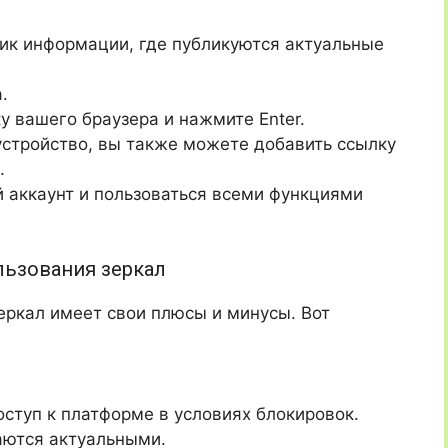
ик информации, где публикуются актуальные
.
у вашего браузера и нажмите Enter.
устройство, вы также можете добавить ссылку
.
й аккаунт и пользоваться всеми функциями
льзования зеркал
еркал имеет свои плюсы и минусы. Вот
ступ к платформе в условиях блокировок.
аются актуальными.