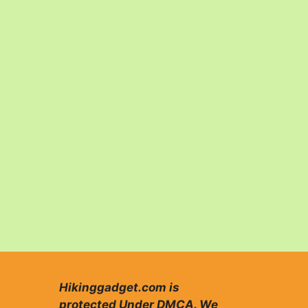
Hikinggadget.com is
protected Under DMCA. We