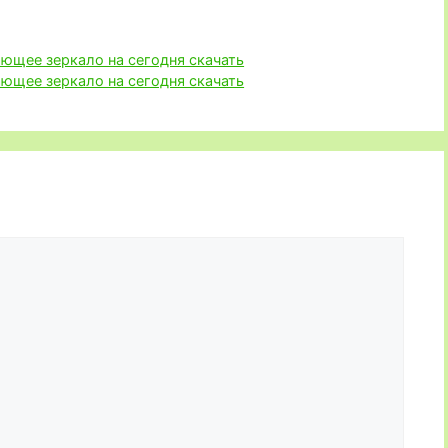
ающее зеркало на сегодня скачать
ающее зеркало на сегодня скачать