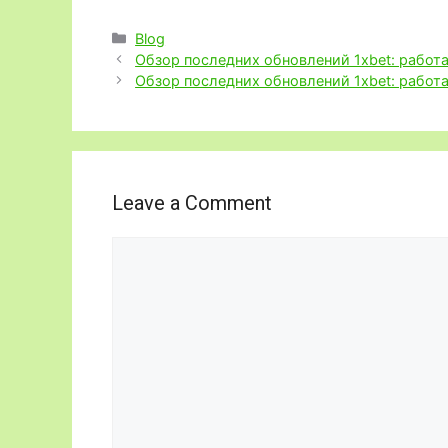
Categories
Blog
Обзор последних обновлений 1xbet: работ
Обзор последних обновлений 1xbet: работ
Leave a Comment
Comment