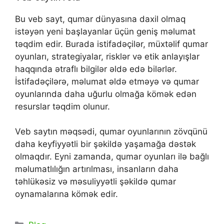
Bu veb sayt, qumar dünyasına daxil olmaq
istəyən yeni başlayanlar üçün geniş məlumat
təqdim edir. Burada istifadəçilər, müxtəlif qumar
oyunları, strategiyalar, risklər və etik anlayışlar
haqqında ətraflı bilgilər əldə edə bilərlər.
İstifadəçilərə, məlumat əldə etməyə və qumar
oyunlarında daha uğurlu olmağa kömək edən
resurslar təqdim olunur.
Veb saytın məqsədi, qumar oyunlarının zövqünü
daha keyfiyyətli bir şəkildə yaşamağa dəstək
olmaqdır. Eyni zamanda, qumar oyunları ilə bağlı
məlumatlılığın artırılması, insanların daha
təhlükəsiz və məsuliyyətli şəkildə qumar
oynamalarına kömək edir.
Categories