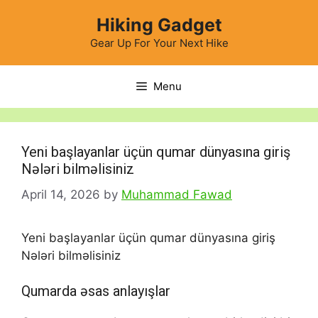
Skip
Hiking Gadget
to
content
Gear Up For Your Next Hike
Menu
Yeni başlayanlar üçün qumar dünyasına giriş
Nələri bilməlisiniz
April 14, 2026
by
Muhammad Fawad
Yeni başlayanlar üçün qumar dünyasına giriş
Nələri bilməlisiniz
Qumarda əsas anlayışlar