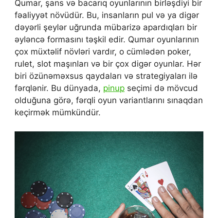
Qumar, şans və bacarıq oyunlarının birləşdiyi bir
fəaliyyət növüdür. Bu, insanların pul və ya digər
dəyərli şeylər uğrunda mübarizə apardıqları bir
əyləncə formasını təşkil edir. Qumar oyunlarının
çox müxtəlif növləri vardır, o cümlədən poker,
rulet, slot maşınları və bir çox digər oyunlar. Hər
biri özünəməxsus qaydaları və strategiyaları ilə
fərqlənir. Bu dünyada,
pinup
seçimi də mövcud
olduğuna görə, fərqli oyun variantlarını sınaqdan
keçirmək mümkündür.